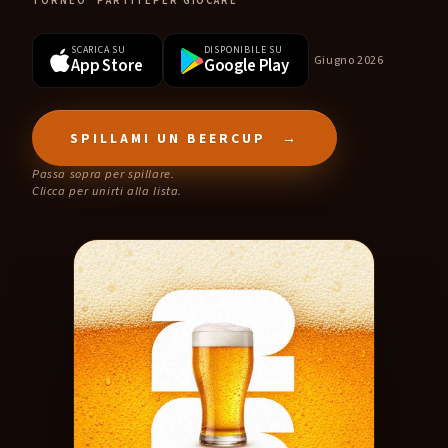
TORNEO
PARTITE
PER GIOCARE
fermentando.
SCARICA SU
DISPONIBILE SU
Giugno 2026
App Store
Google Play
App Store
SPILLAMI UN BEERCUP
→
Passa sopra per spillare.
Clicca per unirti alla lista.
AVVISAMI