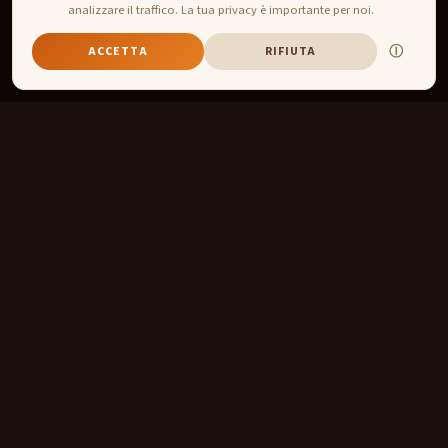
analizzare il traffico. La tua privacy è importante per noi.
Ⓘ
ACCETTA
RIFIUTA
SU BEERCUP 2026
Un'estate di
calcio,
artigianato e comunità.
Pronostica, azzecca, vinci.
BeerCup trasforma ogni
partita del torneo in un motivo per ritrovarsi — al tuo bar