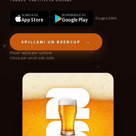
TORNEO
PARTITE
PER GIOCARE
fermentando.
SCARICA SU
DISPONIBILE SU
Giugno 2026
App Store
Google Play
App Store
SPILLAMI UN BEERCUP
→
Passa sopra per spillare.
Clicca per unirti alla lista.
AVVISAMI