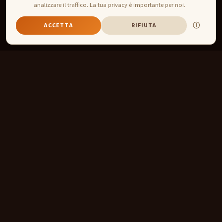
analizzare il traffico. La tua privacy è importante per noi.
Ⓘ
ACCETTA
RIFIUTA
SU BEERCUP 2026
Un'estate di
calcio,
artigianato e comunità.
Pronostica, azzecca, vinci.
BeerCup trasforma ogni
partita del torneo in un motivo per ritrovarsi — al tuo bar